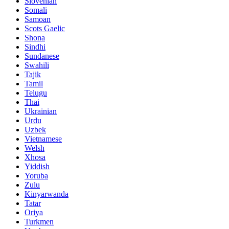
Slovenian
Somali
Samoan
Scots Gaelic
Shona
Sindhi
Sundanese
Swahili
Tajik
Tamil
Telugu
Thai
Ukrainian
Urdu
Uzbek
Vietnamese
Welsh
Xhosa
Yiddish
Yoruba
Zulu
Kinyarwanda
Tatar
Oriya
Turkmen